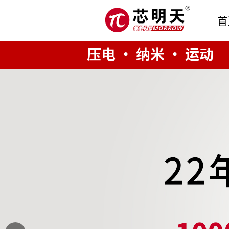
首
压电 · 纳米 · 运动