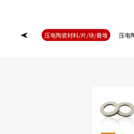
压电陶瓷材料/片/块/叠堆
压电
‹