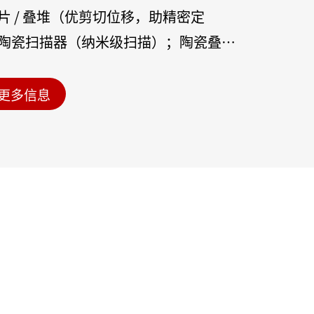
片 / 叠堆（优剪切位移，助精密定
陶瓷扫描器（纳米级扫描）；陶瓷叠堆
款（大推力）；纤维复合材料（柔韧，
安装）；能量捕获模块（收振动能，供
更多信息
）。全系列稳定，赋能精密制造、新能
业。