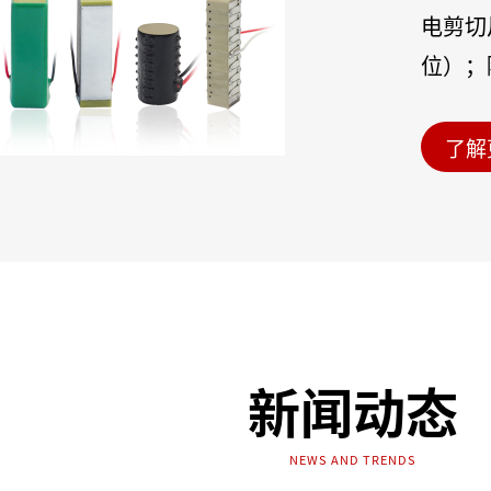
电剪切
位）；
及环形
易曲面
了解
物联网
源等行
新闻动态
NEWS AND TRENDS