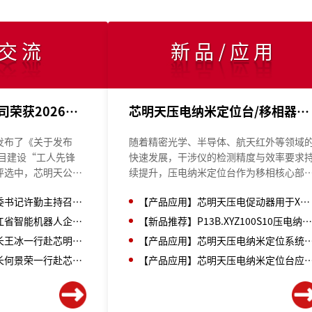
/交流
新品/应用
【喜报】芯明天公司荣获2026年哈尔滨市“工人先锋号”
芯明天压电纳米定位台/移相器应用于高精度干涉仪
发布了《关于发布
随着精密光学、半导体、航天红外等领域
项目建设“工人先锋
快速发展，干涉仪的检测精度与效率要求
评选中，芯明天公司
续提升，压电纳米定位台作为移相核心部
业项目建设中的扎实
的价值也愈发凸显。芯明天P77与P77A系
芯明天总经理参加省委书记许勤主持召开的人工智能发展座谈会
【产品应用】芯明天压电促动器用于X射线衍射仪
哈尔滨市“工人先锋
压电纳米定位台/移相器凭借成熟的技术方
与灵活的定制能力，助力各类光学检测设
芯明天受邀出席黑龙江省智能机器人企业座谈会—共话产业发展
【新品推荐】P13B.XYZ100S10压电纳米定位台：小体积，高精
实现更稳定、更精准的测量性能。
黑龙江省工信厅副厅长王冰一行赴芯明天开展专题调研！
【产品应用】芯明天压电纳米定位系统在光
哈尔滨市工信局副局长何景荣一行赴芯明天调研！
【产品应用】芯明天压电纳米定位台应用于