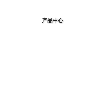
产品中心
压电陶瓷材料/片/块/叠堆
压电陶瓷促动
特殊压电机构
1~6维纳米定
Z向物镜定位器
偏转镜/快反镜
压电马达（大行程、高精度）
螺钉/光学镜架
控制器/驱动器/电源/放大器
高精度测微仪/
产品配件
解决方案